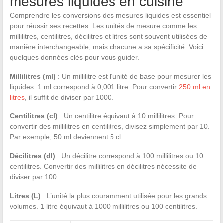
mesures liquides en cuisine
Comprendre les conversions des mesures liquides est essentiel
pour réussir ses recettes. Les unités de mesure comme les
millilitres, centilitres, décilitres et litres sont souvent utilisées de
manière interchangeable, mais chacune a sa spécificité. Voici
quelques données clés pour vous guider.
Millilitres (ml)
: Un millilitre est l’unité de base pour mesurer les
liquides. 1 ml correspond à 0,001 litre. Pour convertir
250 ml en
litres
, il suffit de diviser par 1000.
Centilitres (cl)
: Un centilitre équivaut à 10 millilitres. Pour
convertir des millilitres en centilitres, divisez simplement par 10.
Par exemple, 50 ml deviennent 5 cl.
Décilitres (dl)
: Un décilitre correspond à 100 millilitres ou 10
centilitres. Convertir des millilitres en décilitres nécessite de
diviser par 100.
Litres (L)
: L’unité la plus couramment utilisée pour les grands
volumes. 1 litre équivaut à 1000 millilitres ou 100 centilitres.